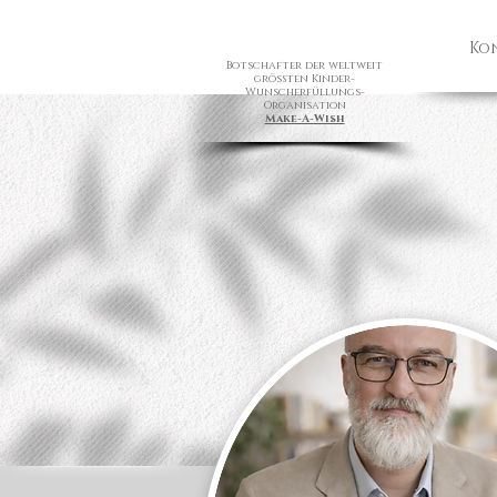
Ko
Botschafter der weltweit
größten Kinder-
Wunscherfüllungs-
Organisation
Make-A-Wish