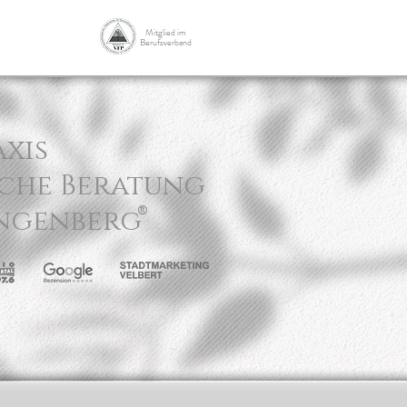
Mitglied
im
Berufsverband
axis
che Beratung
®
angenberg