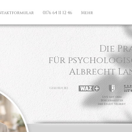
ntaktformular
0176 64 11 12 46
Mehr
Die Pr
für psychologis
Albrecht L
GESEHEN BEI
Live mit dem
Bürgermeister
der Stadt Velbert