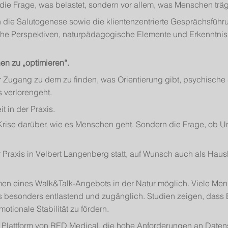
 die Frage, was belastet, sondern vor allem, was Menschen trägt, 
 die Salutogenese sowie die klientenzentrierte Gesprächsführ
che Perspektiven, naturpädagogische Elemente und Erkenntniss
en zu „optimieren“.
ugang zu dem zu finden, was Orientierung gibt, psychische St
 verlorengeht.
t in der Praxis.
e Krise darüber, wie es Menschen geht. Sondern die Frage, ob U
Praxis in Velbert Langenberg statt, auf Wunsch auch als Haus
hmen eines Walk&Talk-Angebots in der Natur möglich. Viele Me
 besonders entlastend und zugänglich. Studien zeigen, dass
otionale Stabilität zu fördern.
 Plattform von RED Medical, die hohe Anforderungen an Datensch