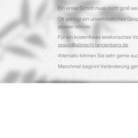
Ein erster Schritt muss nicht groß sei
Oft genügt ein unverbindliches Gesp
passen könnte.
Für ein kostenfreies telefonisches 
praxis@albrecht-langenberg.de
.
Alternativ können Sie sehr gerne a
Manchmal beginnt Veränderung gena